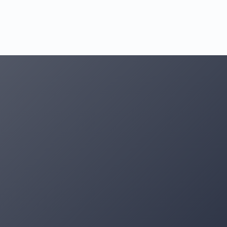
Je mag geheel vrijblijvend 1 maand kosteloos en zonder
verdere verplichtingen met ons meetrainen. Heb je
interesse om mee te trainen maar je kunt geen lange
afstand (hard)lopen? Geen probleem. Een trainer zal je
persoonlijk begeleiden totdat je wel in staat bent om
over een lange afstand te (hard)lopen.